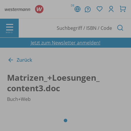
DE
MENÜ
Jetzt zum Newsletter anmelden!
Zurück
Matrizen_
+Loesungen_
content3.doc
Buch+Web