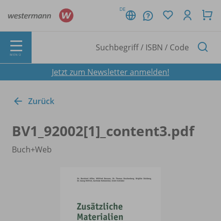
DE
MENÜ
Jetzt zum Newsletter anmelden!
Zurück
BV1_
92002[1]_
content3.pdf
Buch+Web