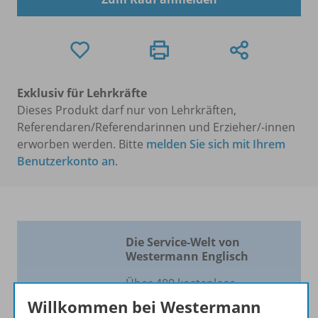
Exklusiv für Lehrkräfte
Dieses Produkt darf nur von Lehrkräften,
Referendaren/Referendarinnen und Erzieher/-innen
erworben werden. Bitte
melden Sie sich mit Ihrem
Benutzerkonto an
.
Die Service-Welt von
Westermann Englisch
Über 400 kostenlose
Materialien für einen
Willkommen bei Westermann
vielfältigen