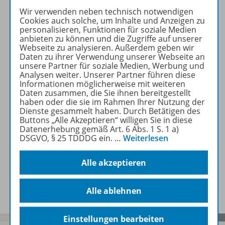
Englischunterricht:
Wir verwenden neben technisch notwendigen
Cookies auch solche, um Inhalte und Anzeigen zu
Arbeitsblätter,
personalisieren, Funktionen für soziale Medien
Kopiervorlagen, Videos und
anbieten zu können und die Zugriffe auf unserer
Podcast-Episoden.
Webseite zu analysieren. Außerdem geben wir
Daten zu ihrer Verwendung unserer Webseite an
unsere Partner für soziale Medien, Werbung und
Mehr Informationen
Analysen weiter. Unserer Partner führen diese
Informationen möglicherweise mit weiteren
Daten zusammen, die Sie ihnen bereitgestellt
haben oder die sie im Rahmen Ihrer Nutzung der
Dienste gesammelt haben. Durch Betätigen des
Buttons „Alle Akzeptieren“ willigen Sie in diese
Datenerhebung gemäß Art. 6 Abs. 1 S. 1 a)
Informationen
DSGVO, § 25 TDDDG ein.
…
Weiterlesen
Alle akzeptieren
Beschreibung
Alle ablehnen
Einstellungen bearbeiten