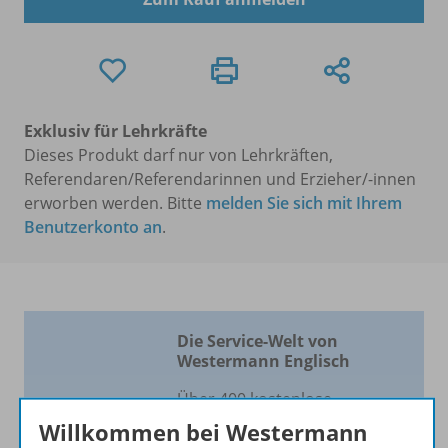
Exklusiv für Lehrkräfte
Dieses Produkt darf nur von Lehrkräften,
Referendaren/Referendarinnen und Erzieher/-innen
erworben werden. Bitte
melden Sie sich mit Ihrem
Benutzerkonto an
.
Die Service-Welt von
Westermann Englisch
Über 400 kostenlose
Materialien für einen
Willkommen bei Westermann
vielfältigen