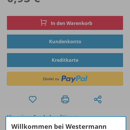
In den Warenkorb
Kundenkonto
Kreditkarte
Hinweis zu Sonderkonditionen
Bei Bezahlung über Paypal und Kreditkarte können
Willkommen bei Westermann