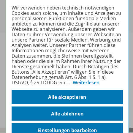
keine Sonderkonditionen gewährt werden.
Wir verwenden neben technisch notwendigen
Sie haben ein passendes
Spar-Paket
?
Cookies auch solche, um Inhalte und Anzeigen zu
Um den für Sie gültigen Preis zu sehen,
melden Sie
personalisieren, Funktionen für soziale Medien
sich bitte an
.
anbieten zu können und die Zugriffe auf unserer
Webseite zu analysieren. Außerdem geben wir
Daten zu ihrer Verwendung unserer Webseite an
unsere Partner für soziale Medien, Werbung und
Analysen weiter. Unserer Partner führen diese
Informationen möglicherweise mit weiteren
Daten zusammen, die Sie ihnen bereitgestellt
Informationen
haben oder die sie im Rahmen Ihrer Nutzung der
Dienste gesammelt haben. Durch Betätigen des
Buttons „Alle Akzeptieren“ willigen Sie in diese
Datenerhebung gemäß Art. 6 Abs. 1 S. 1 a)
DSGVO, § 25 TDDDG ein.
…
Weiterlesen
Weitere Inhalte der Ausgabe
Alle akzeptieren
Spar-Pakete
Alle ablehnen
Einstellungen bearbeiten