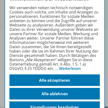
keine Sonderkonditionen gewährt werden.
Wir verwenden neben technisch notwendigen
Sie haben ein passendes
Spar-Paket
?
Cookies auch solche, um Inhalte und Anzeigen zu
Um den für Sie gültigen Preis zu sehen,
melden Sie
personalisieren, Funktionen für soziale Medien
anbieten zu können und die Zugriffe auf unserer
sich bitte an
.
Webseite zu analysieren. Außerdem geben wir
Daten zu ihrer Verwendung unserer Webseite an
unsere Partner für soziale Medien, Werbung und
Analysen weiter. Unserer Partner führen diese
Informationen möglicherweise mit weiteren
Daten zusammen, die Sie ihnen bereitgestellt
haben oder die sie im Rahmen Ihrer Nutzung der
Informationen
Dienste gesammelt haben. Durch Betätigen des
Buttons „Alle Akzeptieren“ willigen Sie in diese
Datenerhebung gemäß Art. 6 Abs. 1 S. 1 a)
DSGVO, § 25 TDDDG ein.
…
Weiterlesen
Weitere Inhalte der Ausgabe
Alle akzeptieren
Spar-Pakete
Alle ablehnen
Einstellungen bearbeiten