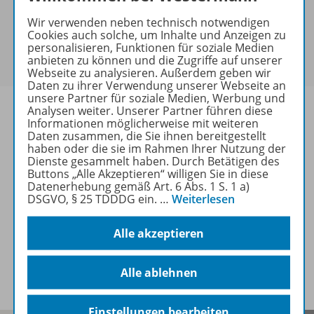
keine Sonderkonditionen gewährt werden.
Wir verwenden neben technisch notwendigen
Sie haben ein passendes
Spar-Paket
?
Cookies auch solche, um Inhalte und Anzeigen zu
Um den für Sie gültigen Preis zu sehen,
melden Sie
personalisieren, Funktionen für soziale Medien
anbieten zu können und die Zugriffe auf unserer
sich bitte an
.
Webseite zu analysieren. Außerdem geben wir
Daten zu ihrer Verwendung unserer Webseite an
unsere Partner für soziale Medien, Werbung und
Analysen weiter. Unserer Partner führen diese
Informationen möglicherweise mit weiteren
Daten zusammen, die Sie ihnen bereitgestellt
haben oder die sie im Rahmen Ihrer Nutzung der
Informationen
Dienste gesammelt haben. Durch Betätigen des
Buttons „Alle Akzeptieren“ willigen Sie in diese
Datenerhebung gemäß Art. 6 Abs. 1 S. 1 a)
DSGVO, § 25 TDDDG ein.
…
Weiterlesen
Weitere Inhalte der Ausgabe
Alle akzeptieren
Spar-Pakete
Alle ablehnen
Einstellungen bearbeiten