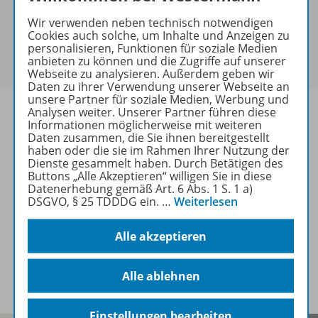
keine Sonderkonditionen gewährt werden.
Wir verwenden neben technisch notwendigen
Sie haben ein passendes
Spar-Paket
?
Cookies auch solche, um Inhalte und Anzeigen zu
Um den für Sie gültigen Preis zu sehen,
melden Sie
personalisieren, Funktionen für soziale Medien
anbieten zu können und die Zugriffe auf unserer
sich bitte an
.
Webseite zu analysieren. Außerdem geben wir
Daten zu ihrer Verwendung unserer Webseite an
unsere Partner für soziale Medien, Werbung und
Analysen weiter. Unserer Partner führen diese
Informationen möglicherweise mit weiteren
Daten zusammen, die Sie ihnen bereitgestellt
haben oder die sie im Rahmen Ihrer Nutzung der
Informationen
Dienste gesammelt haben. Durch Betätigen des
Buttons „Alle Akzeptieren“ willigen Sie in diese
Datenerhebung gemäß Art. 6 Abs. 1 S. 1 a)
DSGVO, § 25 TDDDG ein.
…
Weiterlesen
Weitere Inhalte der Ausgabe
Alle akzeptieren
Spar-Pakete
Alle ablehnen
Einstellungen bearbeiten