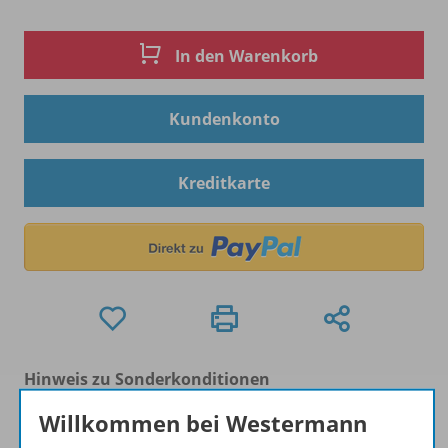
In den Warenkorb
Kundenkonto
Kreditkarte
Hinweis zu Sonderkonditionen
Bei Bezahlung über Paypal und Kreditkarte können
Willkommen bei Westermann
keine Sonderkonditionen gewährt werden.