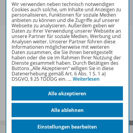
Sie haben ein passendes
Spar-Paket
?
Wir verwenden neben technisch notwendigen
Um den für Sie gültigen Preis zu sehen,
melden Sie
Cookies auch solche, um Inhalte und Anzeigen zu
personalisieren, Funktionen für soziale Medien
sich bitte an
.
anbieten zu können und die Zugriffe auf unserer
Webseite zu analysieren. Außerdem geben wir
Daten zu ihrer Verwendung unserer Webseite an
unsere Partner für soziale Medien, Werbung und
Analysen weiter. Unserer Partner führen diese
Informationen möglicherweise mit weiteren
Daten zusammen, die Sie ihnen bereitgestellt
Informationen
haben oder die sie im Rahmen Ihrer Nutzung der
Dienste gesammelt haben. Durch Betätigen des
Buttons „Alle Akzeptieren“ willigen Sie in diese
Datenerhebung gemäß Art. 6 Abs. 1 S. 1 a)
Weitere Inhalte der Ausgabe
DSGVO, § 25 TDDDG ein.
…
Weiterlesen
Alle akzeptieren
Spar-Pakete
Alle ablehnen
Einstellungen bearbeiten