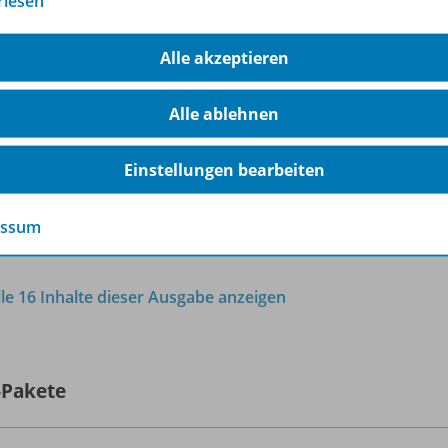
rlesen
Die Einzelunternehmung
Kreuzworträtsel
OD10
Alle akzeptieren
Sofort verfügbar
Dateiformat:
PDF-Dokument
Alle ablehnen
Einstellungen bearbeiten
essum
lle 16 Inhalte dieser Ausgabe anzeigen
-Pakete