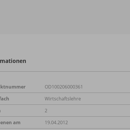
rmationen
uktnummer
OD100206000361
fach
Wirtschaftslehre
n
2
ienen am
19.04.2012