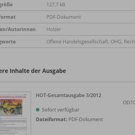
größe
127,7 kB
format
PDF-Dokument
en/
Autorinnen
Holzer
gworte
Offene Handelsgesellschaft, OHG, Re
ere Inhalte der Ausgabe
HOT-Gesamtausgabe 3/
2012
OD10
Sofort verfügbar
Dateiformat:
PDF-Dokument