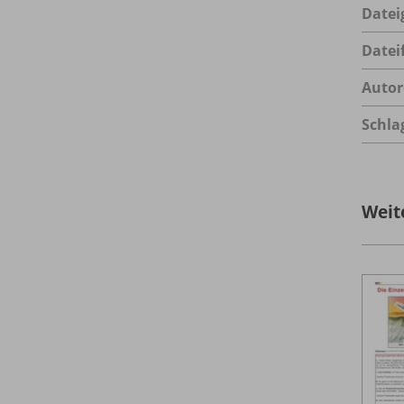
Datei
Datei
Autor
Schla
Weit