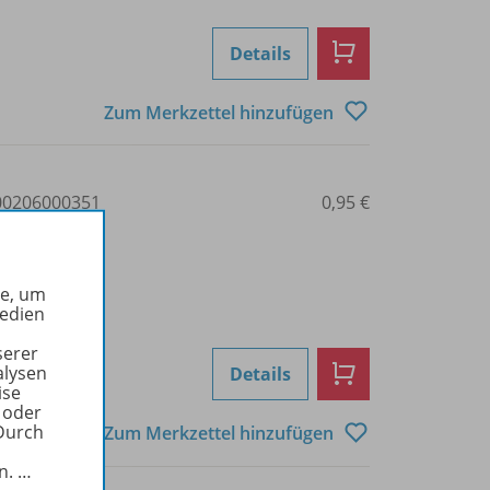
Details
Zum Merkzettel hinzufügen
0206000351
0,95 €
he, um
Medien
serer
alysen
Details
ise
 oder
Durch
Zum Merkzettel hinzufügen
in.
…