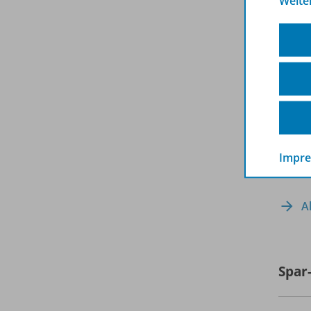
Weite
Impr
A
Spar