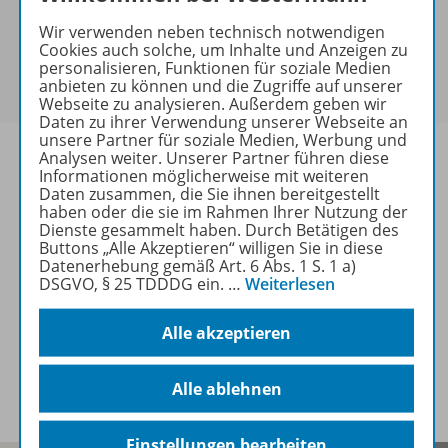
keine Sonderkonditionen gewährt werden.
Wir verwenden neben technisch notwendigen
Sie haben ein passendes
Spar-Paket
?
Cookies auch solche, um Inhalte und Anzeigen zu
Um den für Sie gültigen Preis zu sehen,
melden Sie
personalisieren, Funktionen für soziale Medien
anbieten zu können und die Zugriffe auf unserer
sich bitte an
.
Webseite zu analysieren. Außerdem geben wir
Daten zu ihrer Verwendung unserer Webseite an
unsere Partner für soziale Medien, Werbung und
Analysen weiter. Unserer Partner führen diese
Informationen möglicherweise mit weiteren
Daten zusammen, die Sie ihnen bereitgestellt
haben oder die sie im Rahmen Ihrer Nutzung der
Informationen
Dienste gesammelt haben. Durch Betätigen des
Buttons „Alle Akzeptieren“ willigen Sie in diese
Datenerhebung gemäß Art. 6 Abs. 1 S. 1 a)
DSGVO, § 25 TDDDG ein.
…
Weiterlesen
Weitere Inhalte der Ausgabe
Alle akzeptieren
Spar-Pakete
Alle ablehnen
Einstellungen bearbeiten