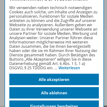
keine Sonderkonditionen gewährt werden.
Wir verwenden neben technisch notwendigen
Sie haben ein passendes
Spar-Paket
?
Cookies auch solche, um Inhalte und Anzeigen zu
Um den für Sie gültigen Preis zu sehen,
melden Sie
personalisieren, Funktionen für soziale Medien
anbieten zu können und die Zugriffe auf unserer
sich bitte an
.
Webseite zu analysieren. Außerdem geben wir
Daten zu ihrer Verwendung unserer Webseite an
unsere Partner für soziale Medien, Werbung und
Analysen weiter. Unserer Partner führen diese
Informationen möglicherweise mit weiteren
Daten zusammen, die Sie ihnen bereitgestellt
haben oder die sie im Rahmen Ihrer Nutzung der
Informationen
Dienste gesammelt haben. Durch Betätigen des
Buttons „Alle Akzeptieren“ willigen Sie in diese
Datenerhebung gemäß Art. 6 Abs. 1 S. 1 a)
DSGVO, § 25 TDDDG ein.
…
Weiterlesen
Weitere Inhalte der Ausgabe
Alle akzeptieren
Spar-Pakete
Alle ablehnen
Einstellungen bearbeiten