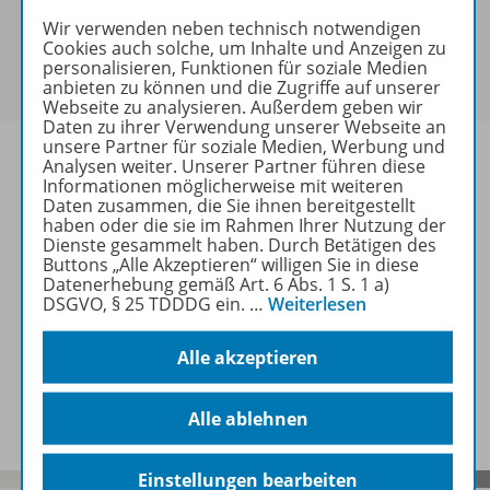
keine Sonderkonditionen gewährt werden.
Wir verwenden neben technisch notwendigen
Sie haben ein passendes
Spar-Paket
?
Cookies auch solche, um Inhalte und Anzeigen zu
Um den für Sie gültigen Preis zu sehen,
melden Sie
personalisieren, Funktionen für soziale Medien
sich bitte an
.
anbieten zu können und die Zugriffe auf unserer
Webseite zu analysieren. Außerdem geben wir
Daten zu ihrer Verwendung unserer Webseite an
unsere Partner für soziale Medien, Werbung und
Analysen weiter. Unserer Partner führen diese
Informationen möglicherweise mit weiteren
Daten zusammen, die Sie ihnen bereitgestellt
Informationen
haben oder die sie im Rahmen Ihrer Nutzung der
Dienste gesammelt haben. Durch Betätigen des
Buttons „Alle Akzeptieren“ willigen Sie in diese
Datenerhebung gemäß Art. 6 Abs. 1 S. 1 a)
DSGVO, § 25 TDDDG ein.
…
Weiterlesen
Weitere Inhalte der Ausgabe
Alle akzeptieren
Spar-Pakete
Alle ablehnen
Einstellungen bearbeiten