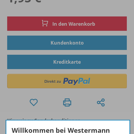
In den Warenkorb
Kundenkonto
Kreditkarte
Hinweis zu Sonderkonditionen
Bei Bezahlung über Paypal und Kreditkarte können
Willkommen bei Westermann