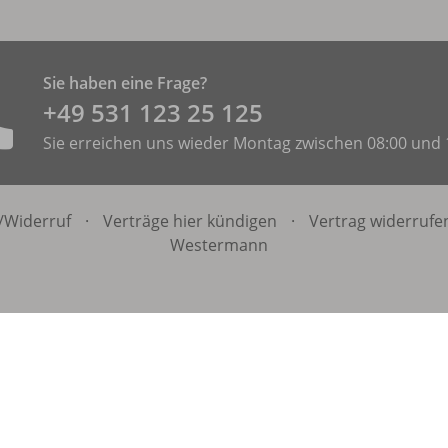
Sie haben eine Frage?
+49 531 ­123 25 125
Sie erreichen uns wieder Montag zwischen 08:00 und 
/
Widerruf
·
Verträge hier kündigen
·
Vertrag widerrufe
Westermann