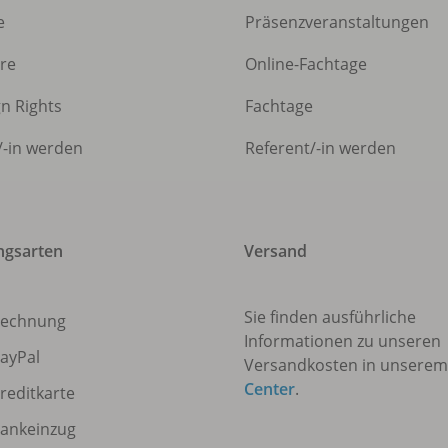
e
Präsenzveranstaltungen
ere
Online-Fachtage
gn Rights
Fachtage
/
-in werden
Referent/
-in werden
ngsarten
Versand
Sie finden ausführliche
echnung
Informationen zu unseren
ayPal
Versandkosten in unsere
Center
.
reditkarte
ankeinzug