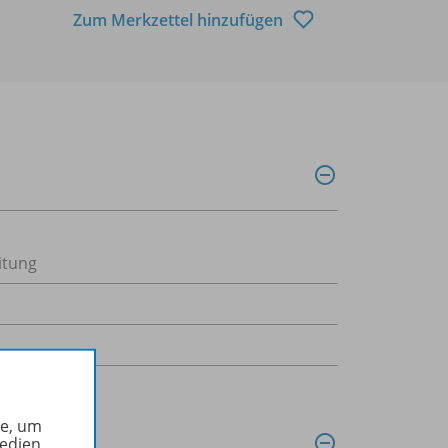
Zum Merkzettel hinzufügen
itung
he, um
Medien