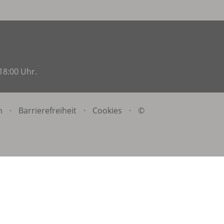
18:00 Uhr.
n
·
Barrierefreiheit
·
Cookies
·
©