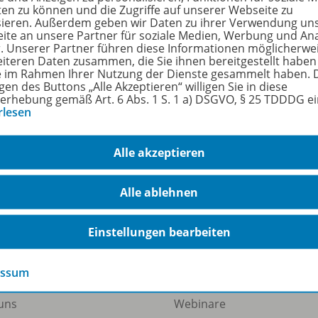
ten zu können und die Zugriffe auf unserer Webseite zu
sieren. Außerdem geben wir Daten zu ihrer Verwendung un
ite an unsere Partner für soziale Medien, Werbung und An
r. Unserer Partner führen diese Informationen möglicherwe
zettel
eiteren Daten zusammen, die Sie ihnen bereitgestellt haben
ie im Rahmen Ihrer Nutzung der Dienste gesammelt haben. 
gen des Buttons „Alle Akzeptieren“ willigen Sie in diese
l-Nr. 44002, 2. Auflage, 136 Seiten, € 20,95
erhebung gemäß Art. 6 Abs. 1 S. 1 a) DSGVO, § 25 TDDDG e
rlesen
978-3-427-44002-4
Alle akzeptieren
Alle ablehnen
Einstellungen bearbeiten
ermann Gruppe
Veranstaltungen
essum
uns
Webinare