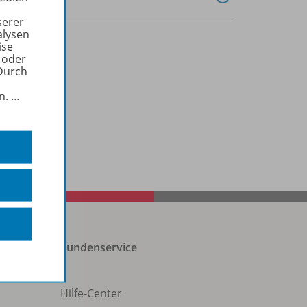
serer
alysen
ise
 oder
Durch
in.
…
Kundenservice
Hilfe-Center