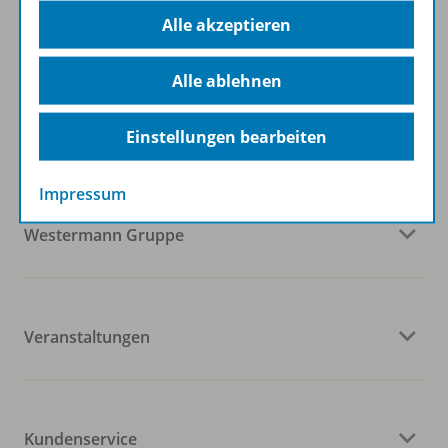
Alle akzeptieren
Alle ablehnen
Folgen Sie uns auf Social Media
Einstellungen bearbeiten
Impressum
Westermann Gruppe
Veranstaltungen
Kundenservice