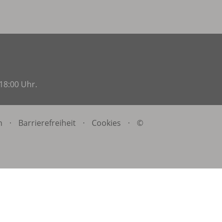
18:00 Uhr.
n
·
Barrierefreiheit
·
Cookies
·
©