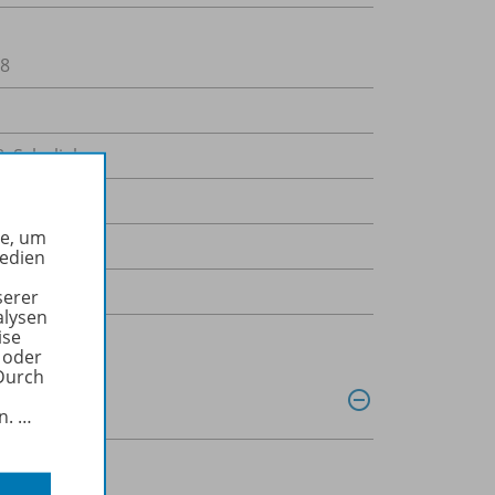
8
8. Schuljahr
he, um
Medien
serer
alysen
ise
 oder
Durch
in.
…