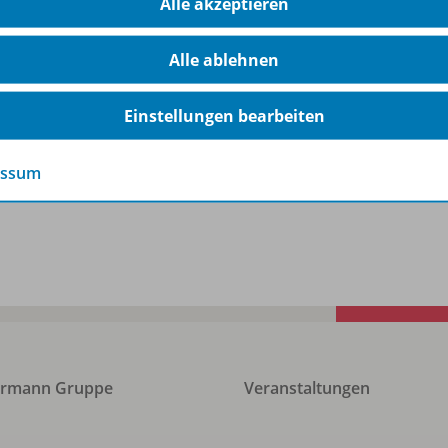
Alle akzeptieren
für Sachsen
978-
Schulbuch 7 /
8
Alle ablehnen
Lieferbar
Einstellungen bearbeiten
Ergänzende Digitalprodukte erhältlich
essum
ermann Gruppe
Veranstaltungen