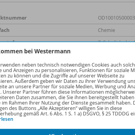
uktnummer
OD10010500003
fach
Chemie
enstufe
7. Schuljahr bis 
kommen bei Westermann
ienen am
20.01.2014
erwenden neben technisch notwendigen Cookies auch solc
größe
755,3 kB
e und Anzeigen zu personalisieren, Funktionen für soziale 
ten zu können und die Zugriffe auf unserer Webseite zu
format
ZIP-Dateiarchiv
sieren. Außerdem geben wir Daten zu ihrer Verwendung un
ite an unsere Partner für soziale Medien, Werbung und An
r. Unserer Partner führen diese Informationen möglicherwe
eiteren Daten zusammen, die Sie ihnen bereitgestellt haben
ie im Rahmen Ihrer Nutzung der Dienste gesammelt haben. 
nzende Materialien zu folgenden Werken
gen des Buttons „Alle Akzeptieren“ willigen Sie in diese
erhebung gemäß Art. 6 Abs. 1 S. 1 a) DSGVO, § 25 TDDDG e
rlesen
Chemie heute SI - Aktuelle Ausgabe