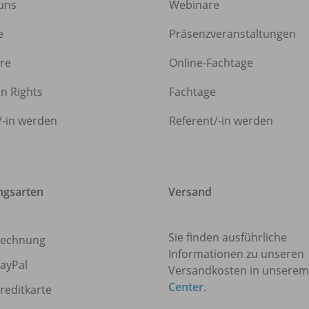
uns
Webinare
e
Präsenzveranstaltungen
ere
Online-Fachtage
gn Rights
Fachtage
/
-in werden
Referent/
-in werden
ngsarten
Versand
Sie finden ausführliche
echnung
Informationen zu unseren
ayPal
Versandkosten in unsere
Center
.
reditkarte