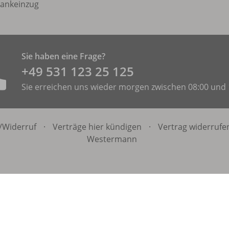
ankeinzug
Sie haben eine Frage?
+49 531 ­123 25 125
Sie erreichen uns wieder morgen zwischen 08:00 und 
/
Widerruf
·
Verträge hier kündigen
·
Vertrag widerrufe
Westermann