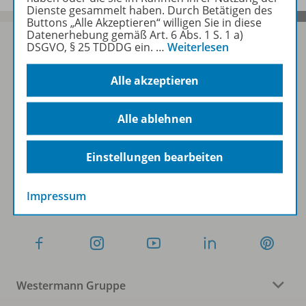
Dienste gesammelt haben. Durch Betätigen des
Buttons „Alle Akzeptieren“ willigen Sie in diese
Datenerhebung gemäß Art. 6 Abs. 1 S. 1 a)
DSGVO, § 25 TDDDG ein.
…
Weiterlesen
Sofort profitieren
Alle akzeptieren
Alle ablehnen
Zum Newsletter anmelden
Einstellungen bearbeiten
Folgen Sie uns auf Social Media
Impressum
Westermann Gruppe