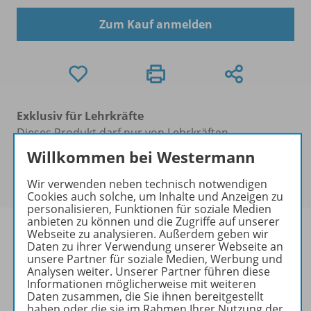
Zum Kauf anmelden
Exklusiv für Lehrkräfte
Dieses Produkt darf nur von Lehrkräften,
Referendaren/Referendarinnen und Erzieher/-innen
Willkommen bei Westermann
erworben werden. Bitte
melden Sie sich mit Ihrem
Benutzerkonto an
.
Wir verwenden neben technisch notwendigen
Cookies auch solche, um Inhalte und Anzeigen zu
personalisieren, Funktionen für soziale Medien
anbieten zu können und die Zugriffe auf unserer
Webseite zu analysieren. Außerdem geben wir
Daten zu ihrer Verwendung unserer Webseite an
unsere Partner für soziale Medien, Werbung und
Informationen
Analysen weiter. Unserer Partner führen diese
Informationen möglicherweise mit weiteren
Daten zusammen, die Sie ihnen bereitgestellt
haben oder die sie im Rahmen Ihrer Nutzung der