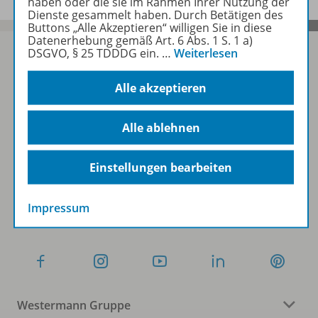
haben oder die sie im Rahmen Ihrer Nutzung der
Dienste gesammelt haben. Durch Betätigen des
Buttons „Alle Akzeptieren“ willigen Sie in diese
Datenerhebung gemäß Art. 6 Abs. 1 S. 1 a)
DSGVO, § 25 TDDDG ein.
…
Weiterlesen
Alle akzeptieren
Sofort profitieren
Alle ablehnen
Zum Newsletter anmelden
Einstellungen bearbeiten
Folgen Sie uns auf Social Media
Impressum
Westermann Gruppe