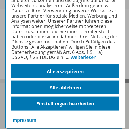
anbieten zu können und die Zugriffe auf unserer
Webseite zu analysieren. Außerdem geben wir
Daten zu ihrer Verwendung unserer Webseite an
unsere Partner für soziale Medien, Werbung und
Analysen weiter. Unserer Partner führen diese
Informationen möglicherweise mit weiteren
Daten zusammen, die Sie ihnen bereitgestellt
Informationen
haben oder die sie im Rahmen Ihrer Nutzung der
Dienste gesammelt haben. Durch Betätigen des
Buttons „Alle Akzeptieren“ willigen Sie in diese
Datenerhebung gemäß Art. 6 Abs. 1 S. 1 a)
Spar-Pakete
DSGVO, § 25 TDDDG ein.
…
Weiterlesen
Alle akzeptieren
Alle ablehnen
Einstellungen bearbeiten
Sofort profitieren
Impressum
Zum Newsletter anmelden