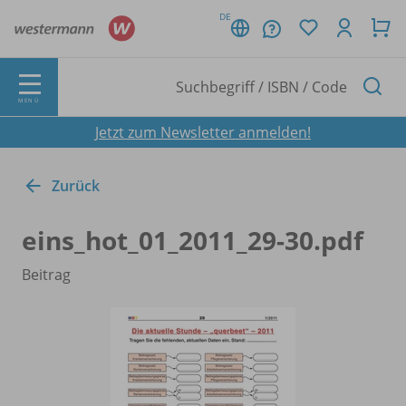
DE
MENÜ
Jetzt zum Newsletter anmelden!
Zurück
eins_
hot_
01_
2011_
29-30.pdf
Beitrag