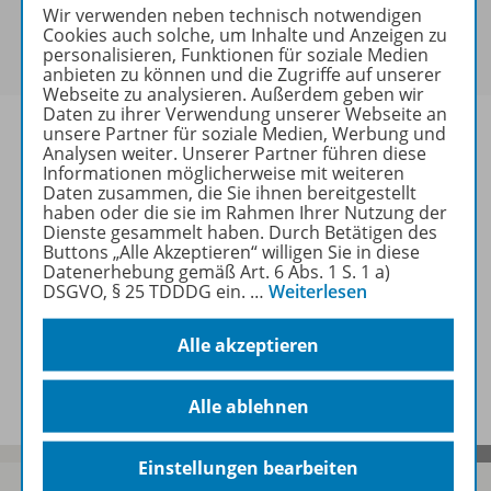
Sie haben ein passendes
Spar-Paket
?
Wir verwenden neben technisch notwendigen
Um den für Sie gültigen Preis zu sehen,
melden Sie
Cookies auch solche, um Inhalte und Anzeigen zu
personalisieren, Funktionen für soziale Medien
sich bitte an
.
anbieten zu können und die Zugriffe auf unserer
Webseite zu analysieren. Außerdem geben wir
Daten zu ihrer Verwendung unserer Webseite an
unsere Partner für soziale Medien, Werbung und
Analysen weiter. Unserer Partner führen diese
Informationen möglicherweise mit weiteren
Daten zusammen, die Sie ihnen bereitgestellt
Informationen
haben oder die sie im Rahmen Ihrer Nutzung der
Dienste gesammelt haben. Durch Betätigen des
Buttons „Alle Akzeptieren“ willigen Sie in diese
Datenerhebung gemäß Art. 6 Abs. 1 S. 1 a)
Weitere Inhalte der Ausgabe
DSGVO, § 25 TDDDG ein.
…
Weiterlesen
Alle akzeptieren
Spar-Pakete
Alle ablehnen
Einstellungen bearbeiten