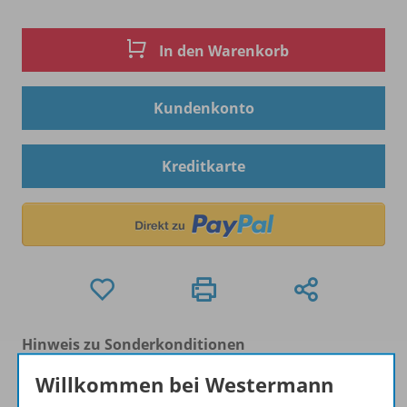
In den Warenkorb
Kundenkonto
Kreditkarte
Hinweis zu Sonderkonditionen
Bei Bezahlung über Paypal und Kreditkarte können
Willkommen bei Westermann
keine Sonderkonditionen gewährt werden.