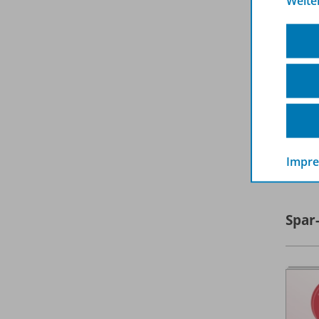
Weite
A
Impr
Spar