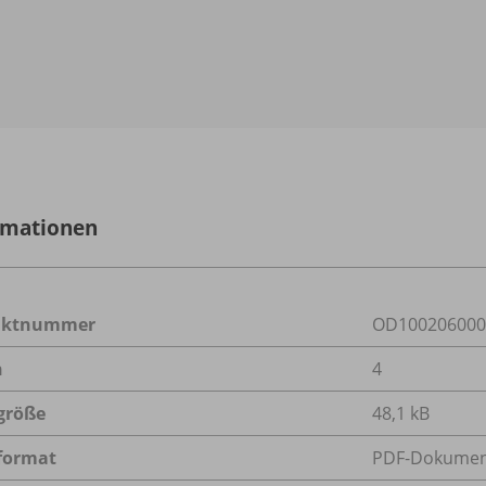
rmationen
uktnummer
OD100206000
n
4
größe
48,1 kB
format
PDF-Dokume