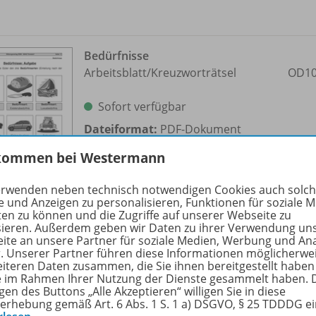
Bedürfnisse
Arbeitsblatt/
Kreuzworträtsel
OD10
Sofort verfügbar
Dateiformat:
PDF-Dokument
kommen bei Westermann
erwenden neben technisch notwendigen Cookies auch solc
e und Anzeigen zu personalisieren, Funktionen für soziale 
ten zu können und die Zugriffe auf unserer Webseite zu
sieren. Außerdem geben wir Daten zu ihrer Verwendung un
ite an unsere Partner für soziale Medien, Werbung und An
r. Unserer Partner führen diese Informationen möglicherwe
Bedarfsarten und
eiteren Daten zusammen, die Sie ihnen bereitgestellt haben
ie im Rahmen Ihrer Nutzung der Dienste gesammelt haben. 
Bedarfsermittlung
OD10
gen des Buttons „Alle Akzeptieren“ willigen Sie in diese
Arbeitsblatt
erhebung gemäß Art. 6 Abs. 1 S. 1 a) DSGVO, § 25 TDDDG e