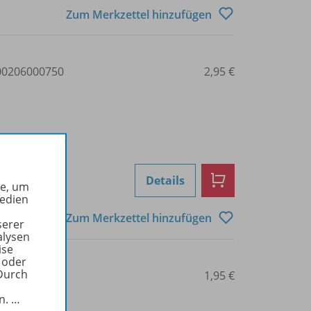
Zum Merkzettel hinzufügen
0206000750
2,95 €
Details
he, um
Medien
Zum Merkzettel hinzufügen
serer
alysen
ise
 oder
Durch
0206000754
1,95 €
in.
…