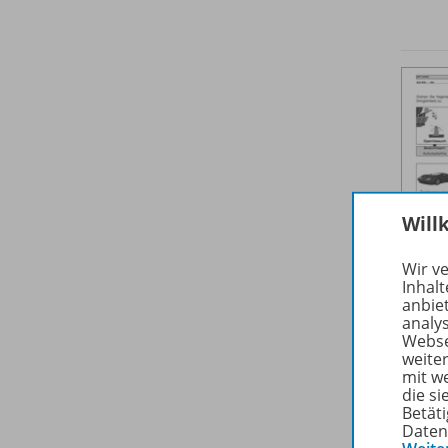
Will
Wir v
Inhalt
anbie
analy
Webse
weite
mit w
die s
Betäti
Daten