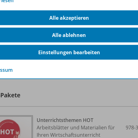
rlesen
Sofort verfügbar
Dateiformat:
PDF-Dokument
Alle akzeptieren
Alle ablehnen
Einstellungen bearbeiten
lle 9 Inhalte dieser Ausgabe anzeigen
essum
-Pakete
Unterrichtsthemen HOT
Arbeitsblätter und Materialien für
978-
Ihren Wirtschaftsunterricht