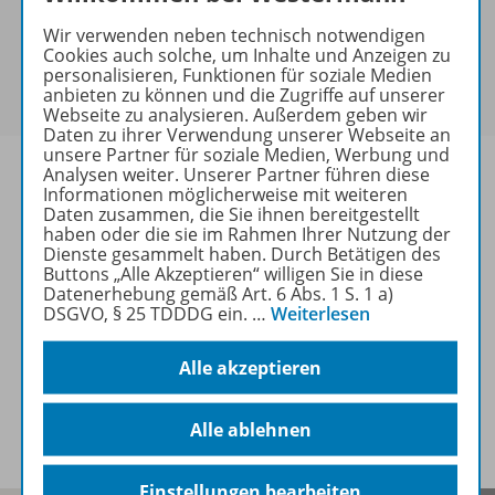
keine Sonderkonditionen gewährt werden.
Wir verwenden neben technisch notwendigen
Sie haben ein passendes
Spar-Paket
?
Cookies auch solche, um Inhalte und Anzeigen zu
Um den für Sie gültigen Preis zu sehen,
melden Sie
personalisieren, Funktionen für soziale Medien
anbieten zu können und die Zugriffe auf unserer
sich bitte an
.
Webseite zu analysieren. Außerdem geben wir
Daten zu ihrer Verwendung unserer Webseite an
unsere Partner für soziale Medien, Werbung und
Analysen weiter. Unserer Partner führen diese
Informationen möglicherweise mit weiteren
Daten zusammen, die Sie ihnen bereitgestellt
haben oder die sie im Rahmen Ihrer Nutzung der
Informationen
Dienste gesammelt haben. Durch Betätigen des
Buttons „Alle Akzeptieren“ willigen Sie in diese
Datenerhebung gemäß Art. 6 Abs. 1 S. 1 a)
DSGVO, § 25 TDDDG ein.
…
Weiterlesen
Weitere Inhalte der Ausgabe
Alle akzeptieren
Spar-Pakete
Alle ablehnen
Einstellungen bearbeiten