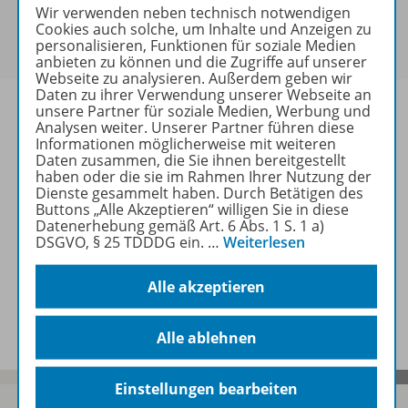
Sie haben ein passendes
Spar-Paket
?
Wir verwenden neben technisch notwendigen
Um den für Sie gültigen Preis zu sehen,
melden Sie
Cookies auch solche, um Inhalte und Anzeigen zu
personalisieren, Funktionen für soziale Medien
sich bitte an
.
anbieten zu können und die Zugriffe auf unserer
Webseite zu analysieren. Außerdem geben wir
Daten zu ihrer Verwendung unserer Webseite an
unsere Partner für soziale Medien, Werbung und
Analysen weiter. Unserer Partner führen diese
Informationen möglicherweise mit weiteren
Daten zusammen, die Sie ihnen bereitgestellt
Informationen
haben oder die sie im Rahmen Ihrer Nutzung der
Dienste gesammelt haben. Durch Betätigen des
Buttons „Alle Akzeptieren“ willigen Sie in diese
Datenerhebung gemäß Art. 6 Abs. 1 S. 1 a)
Weitere Inhalte der Ausgabe
DSGVO, § 25 TDDDG ein.
…
Weiterlesen
Alle akzeptieren
Spar-Pakete
Alle ablehnen
Einstellungen bearbeiten