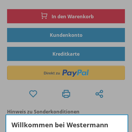
In den Warenkorb
Kundenkonto
Kreditkarte
Hinweis zu Sonderkonditionen
Bei Bezahlung über Paypal und Kreditkarte können
Willkommen bei Westermann
keine Sonderkonditionen gewährt werden.