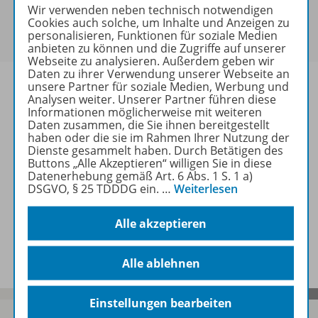
Sie haben ein passendes
Spar-Paket
?
Wir verwenden neben technisch notwendigen
Um den für Sie gültigen Preis zu sehen,
melden Sie
Cookies auch solche, um Inhalte und Anzeigen zu
personalisieren, Funktionen für soziale Medien
sich bitte an
.
anbieten zu können und die Zugriffe auf unserer
Webseite zu analysieren. Außerdem geben wir
Daten zu ihrer Verwendung unserer Webseite an
unsere Partner für soziale Medien, Werbung und
Analysen weiter. Unserer Partner führen diese
Informationen möglicherweise mit weiteren
Daten zusammen, die Sie ihnen bereitgestellt
Informationen
haben oder die sie im Rahmen Ihrer Nutzung der
Dienste gesammelt haben. Durch Betätigen des
Buttons „Alle Akzeptieren“ willigen Sie in diese
Datenerhebung gemäß Art. 6 Abs. 1 S. 1 a)
Weitere Inhalte der Ausgabe
DSGVO, § 25 TDDDG ein.
…
Weiterlesen
Alle akzeptieren
Spar-Pakete
Alle ablehnen
Einstellungen bearbeiten