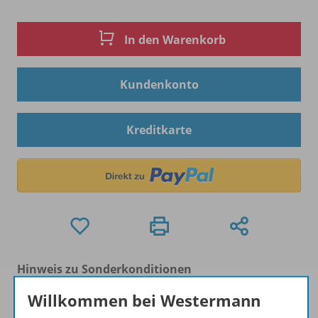
In den Warenkorb
Kundenkonto
Kreditkarte
Hinweis zu Sonderkonditionen
Bei Bezahlung über Paypal und Kreditkarte können
Willkommen bei Westermann
keine Sonderkonditionen gewährt werden.