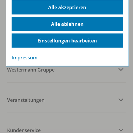
Alle akzeptieren
Alle ablehnen
Folgen Sie uns auf Social Media
Einstellungen bearbeiten
Impressum
Westermann Gruppe
Veranstaltungen
Kundenservice