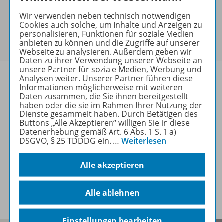
keine Sonderkonditionen gewährt werden.
Wir verwenden neben technisch notwendigen
Sie haben ein passendes
Spar-Paket
?
Cookies auch solche, um Inhalte und Anzeigen zu
Um den für Sie gültigen Preis zu sehen,
melden Sie
personalisieren, Funktionen für soziale Medien
anbieten zu können und die Zugriffe auf unserer
sich bitte an
.
Webseite zu analysieren. Außerdem geben wir
Daten zu ihrer Verwendung unserer Webseite an
unsere Partner für soziale Medien, Werbung und
Analysen weiter. Unserer Partner führen diese
Informationen möglicherweise mit weiteren
Daten zusammen, die Sie ihnen bereitgestellt
haben oder die sie im Rahmen Ihrer Nutzung der
Informationen
Dienste gesammelt haben. Durch Betätigen des
Buttons „Alle Akzeptieren“ willigen Sie in diese
Datenerhebung gemäß Art. 6 Abs. 1 S. 1 a)
DSGVO, § 25 TDDDG ein.
…
Weiterlesen
Weitere Inhalte der Ausgabe
Alle akzeptieren
Spar-Pakete
Alle ablehnen
Einstellungen bearbeiten