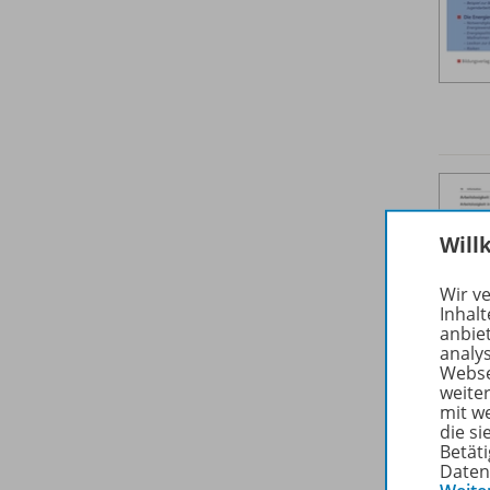
Will
Wir v
Inhalt
anbie
analy
Webse
weite
mit w
die s
Betäti
Daten