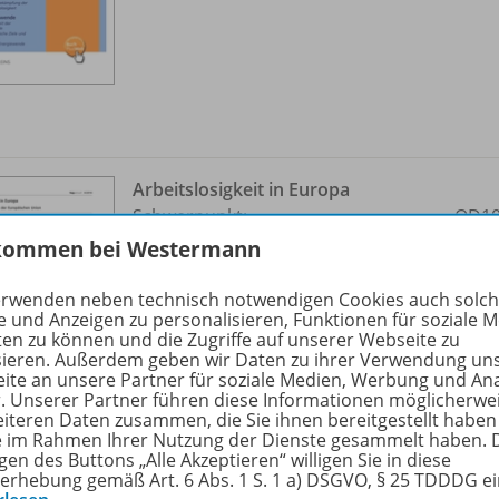
Arbeitslosigkeit in Europa
Schwerpunkt:
OD10
Jugendarbeitslosigkeit
kommen bei Westermann
Sofort verfügbar
erwenden neben technisch notwendigen Cookies auch solc
e und Anzeigen zu personalisieren, Funktionen für soziale 
Dateiformat:
PDF-Dokument
ten zu können und die Zugriffe auf unserer Webseite zu
sieren. Außerdem geben wir Daten zu ihrer Verwendung un
ite an unsere Partner für soziale Medien, Werbung und An
r. Unserer Partner führen diese Informationen möglicherwe
eiteren Daten zusammen, die Sie ihnen bereitgestellt haben
ie im Rahmen Ihrer Nutzung der Dienste gesammelt haben. 
gen des Buttons „Alle Akzeptieren“ willigen Sie in diese
erhebung gemäß Art. 6 Abs. 1 S. 1 a) DSGVO, § 25 TDDDG e