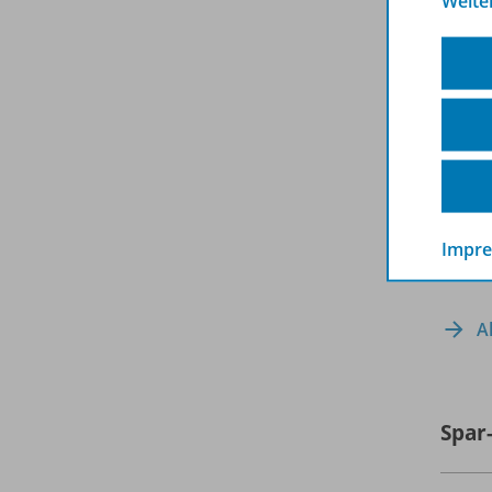
Weite
Impr
A
Spar