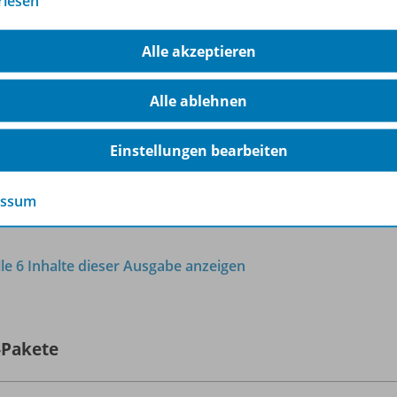
rlesen
Die Energiewende
Gründe, Ziele, Fragen
OD10
Alle akzeptieren
Sofort verfügbar
Alle ablehnen
Dateiformat:
PDF-Dokument
Einstellungen bearbeiten
essum
lle 6 Inhalte dieser Ausgabe anzeigen
-Pakete