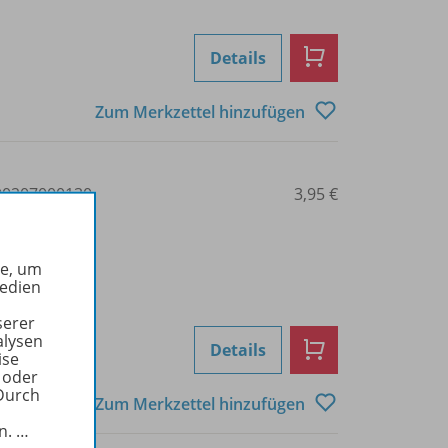
Details
Zum Merkzettel hinzufügen
0207000130
3,95 €
he, um
Medien
serer
alysen
Details
ise
 oder
Durch
Zum Merkzettel hinzufügen
in.
…