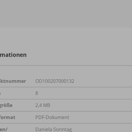
rmationen
uktnummer
OD100207000132
n
8
größe
2,4 MB
format
PDF-Dokument
en/
Daniela Sonntag