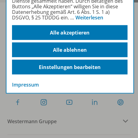
Dienste gesammelt haben. Durch Betätigen des
Buttons „Alle Akzeptieren“ willigen Sie in diese
Datenerhebung gemäß Art. 6 Abs. 1 S. 1 a)
DSGVO, § 25 TDDDG ein.
…
Weiterlesen
Sofort profitieren
Alle akzeptieren
Zum Newsletter anmelden
Alle ablehnen
Einstellungen bearbeiten
Folgen Sie uns auf Social Media
Impressum
Westermann Gruppe