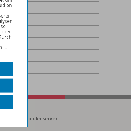
he, um
Medien
serer
4. Schuljahr
alysen
ise
 oder
Durch
in.
…
Kundenservice