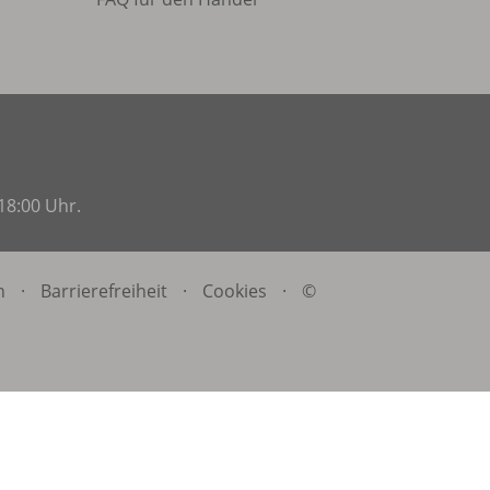
18:00 Uhr.
n
·
Barrierefreiheit
·
Cookies
·
©