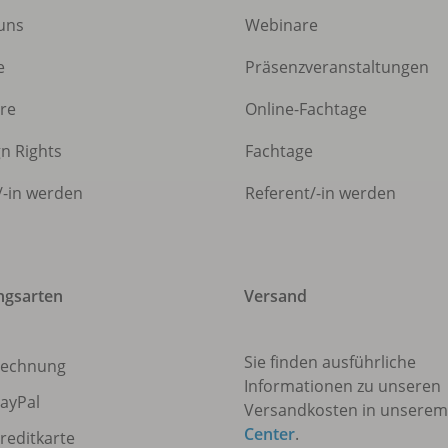
uns
Webinare
e
Präsenzveranstaltungen
ere
Online-Fachtage
gn Rights
Fachtage
/
-in werden
Referent/
-in werden
ngsarten
Versand
Sie finden ausführliche
echnung
Informationen zu unseren
ayPal
Versandkosten in unsere
Center
.
reditkarte