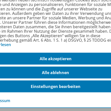
erwenden neben technisch notwendigen Cookies auch solc
e und Anzeigen zu personalisieren, Funktionen für soziale 
fach
Mathematik
ten zu können und die Zugriffe auf unserer Webseite zu
sieren. Außerdem geben wir Daten zu ihrer Verwendung un
enstufe
3. Schuljahr bis 
ite an unsere Partner für soziale Medien, Werbung und An
r. Unserer Partner führen diese Informationen möglicherwe
n
1
eiteren Daten zusammen, die Sie ihnen bereitgestellt haben
ie im Rahmen Ihrer Nutzung der Dienste gesammelt haben. 
gen des Buttons „Alle Akzeptieren“ willigen Sie in diese
ienen am
10.11.2014
erhebung gemäß Art. 6 Abs. 1 S. 1 a) DSGVO, § 25 TDDDG e
rlesen
größe
75,5 kB
format
PDF-Dokument
Alle akzeptieren
Alle ablehnen
Einstellungen bearbeiten
ermann Gruppe
Veranstaltungen
essum