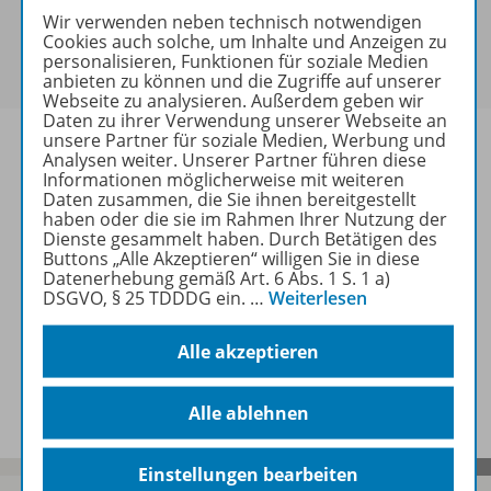
Sie haben ein passendes
Spar-Paket
?
Wir verwenden neben technisch notwendigen
Cookies auch solche, um Inhalte und Anzeigen zu
Um den für Sie gültigen Preis zu sehen,
melden Sie
personalisieren, Funktionen für soziale Medien
sich bitte an
.
anbieten zu können und die Zugriffe auf unserer
Webseite zu analysieren. Außerdem geben wir
Daten zu ihrer Verwendung unserer Webseite an
unsere Partner für soziale Medien, Werbung und
Analysen weiter. Unserer Partner führen diese
Informationen möglicherweise mit weiteren
Daten zusammen, die Sie ihnen bereitgestellt
Informationen
haben oder die sie im Rahmen Ihrer Nutzung der
Dienste gesammelt haben. Durch Betätigen des
Buttons „Alle Akzeptieren“ willigen Sie in diese
Datenerhebung gemäß Art. 6 Abs. 1 S. 1 a)
Weitere Inhalte der Ausgabe
DSGVO, § 25 TDDDG ein.
…
Weiterlesen
Alle akzeptieren
Spar-Pakete
Alle ablehnen
Einstellungen bearbeiten