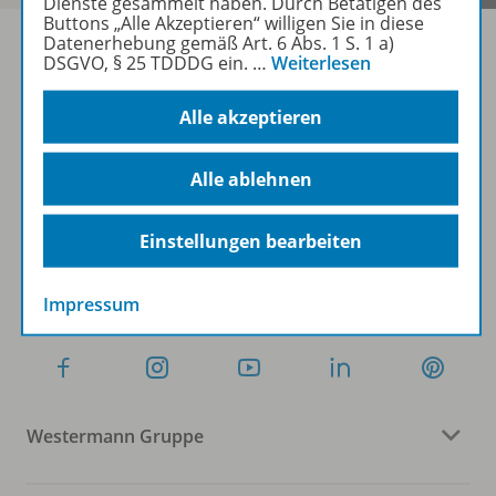
Dienste gesammelt haben. Durch Betätigen des
Buttons „Alle Akzeptieren“ willigen Sie in diese
Datenerhebung gemäß Art. 6 Abs. 1 S. 1 a)
DSGVO, § 25 TDDDG ein.
…
Weiterlesen
Sofort profitieren
Alle akzeptieren
Zum Newsletter anmelden
Alle ablehnen
Einstellungen bearbeiten
Folgen Sie uns auf Social Media
Impressum
Westermann Gruppe