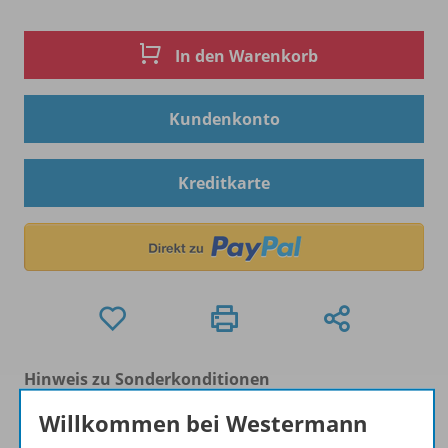
In den Warenkorb
Kundenkonto
Kreditkarte
Hinweis zu Sonderkonditionen
Bei Bezahlung über Paypal und Kreditkarte können
Willkommen bei Westermann
keine Sonderkonditionen gewährt werden.