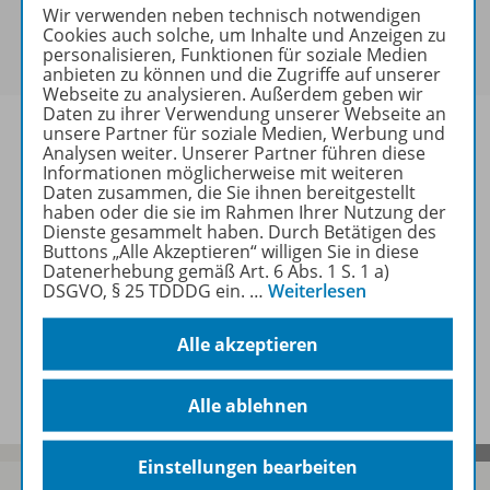
Sie haben ein passendes
Spar-Paket
?
Wir verwenden neben technisch notwendigen
Um den für Sie gültigen Preis zu sehen,
melden Sie
Cookies auch solche, um Inhalte und Anzeigen zu
personalisieren, Funktionen für soziale Medien
sich bitte an
.
anbieten zu können und die Zugriffe auf unserer
Webseite zu analysieren. Außerdem geben wir
Daten zu ihrer Verwendung unserer Webseite an
unsere Partner für soziale Medien, Werbung und
Analysen weiter. Unserer Partner führen diese
Informationen möglicherweise mit weiteren
Daten zusammen, die Sie ihnen bereitgestellt
Informationen
haben oder die sie im Rahmen Ihrer Nutzung der
Dienste gesammelt haben. Durch Betätigen des
Buttons „Alle Akzeptieren“ willigen Sie in diese
Datenerhebung gemäß Art. 6 Abs. 1 S. 1 a)
Weitere Inhalte der Ausgabe
DSGVO, § 25 TDDDG ein.
…
Weiterlesen
Alle akzeptieren
Spar-Pakete
Alle ablehnen
Einstellungen bearbeiten