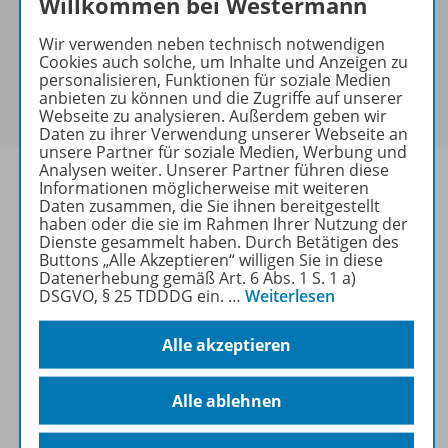
Willkommen bei Westermann
Bei Bezahlung über Paypal und Kreditkarte können
keine Sonderkonditionen gewährt werden.
Wir verwenden neben technisch notwendigen
Cookies auch solche, um Inhalte und Anzeigen zu
Sie haben ein passendes
Spar-Paket
?
personalisieren, Funktionen für soziale Medien
Um den für Sie gültigen Preis zu sehen,
melden Sie
anbieten zu können und die Zugriffe auf unserer
sich bitte an
.
Webseite zu analysieren. Außerdem geben wir
Daten zu ihrer Verwendung unserer Webseite an
unsere Partner für soziale Medien, Werbung und
Analysen weiter. Unserer Partner führen diese
Informationen möglicherweise mit weiteren
Daten zusammen, die Sie ihnen bereitgestellt
haben oder die sie im Rahmen Ihrer Nutzung der
Informationen
Dienste gesammelt haben. Durch Betätigen des
Buttons „Alle Akzeptieren“ willigen Sie in diese
Datenerhebung gemäß Art. 6 Abs. 1 S. 1 a)
DSGVO, § 25 TDDDG ein.
…
Weiterlesen
Weitere Inhalte der Ausgabe
Alle akzeptieren
Spar-Pakete
Alle ablehnen