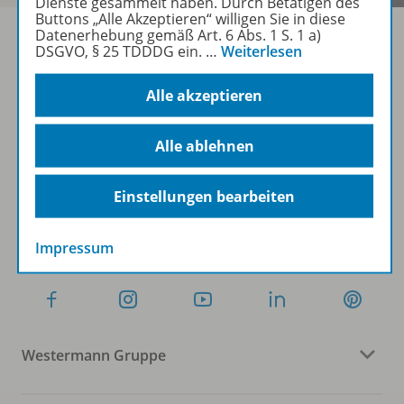
Dienste gesammelt haben. Durch Betätigen des
Buttons „Alle Akzeptieren“ willigen Sie in diese
Datenerhebung gemäß Art. 6 Abs. 1 S. 1 a)
DSGVO, § 25 TDDDG ein.
…
Weiterlesen
Sofort profitieren
Alle akzeptieren
Zum Newsletter anmelden
Alle ablehnen
Einstellungen bearbeiten
Folgen Sie uns auf Social Media
Impressum
Westermann Gruppe