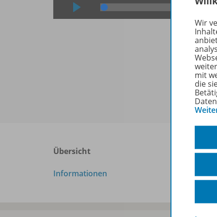
Will
Wir v
Inhalt
E
anbie
analy
d
Webse
weite
mit w
Vid
die s
Betäti
Daten
Weite
Übersicht
Informationen