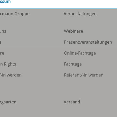
essum
ermann Gruppe
Veranstaltungen
uns
Webinare
e
Präsenzveranstaltungen
ere
Online-Fachtage
gn Rights
Fachtage
/
-in werden
Referent/
-in werden
ngsarten
Versand