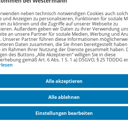
kommen bei Westermann
erwenden neben technisch notwendigen Cookies auch solc
e und Anzeigen zu personalisieren, Funktionen für soziale 
infach erklärt: Die Geschich
ten zu können und die Zugriffe auf unserer Webseite zu
sieren. Außerdem geben wir Daten zu ihrer Verwendung un
er EU
ite an unsere Partner für soziale Medien, Werbung und An
r. Unserer Partner führen diese Informationen möglicherwe
eiteren Daten zusammen, die Sie ihnen bereitgestellt haben
eo
ie im Rahmen Ihrer Nutzung der Dienste gesammelt haben. 
gen des Buttons „Alle Akzeptieren“ willigen Sie in diese
erhebung gemäß Art. 6 Abs. 1 S. 1 a) DSGVO, § 25 TDDDG e
rlesen
Alle akzeptieren
Alle ablehnen
Einstellungen bearbeiten