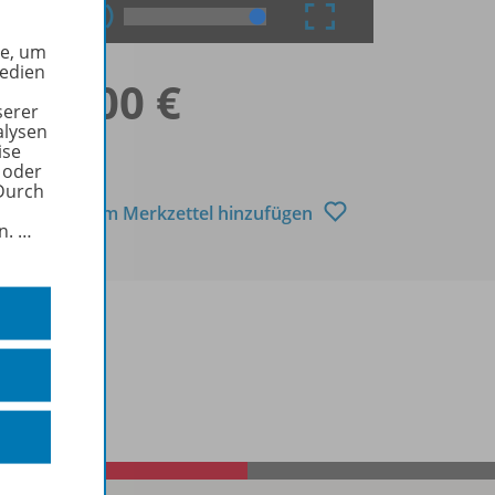
he, um
Medien
te
0,00 €
serer
alysen
ise
 oder
Durch
Zum Merkzettel hinzufügen
in.
…