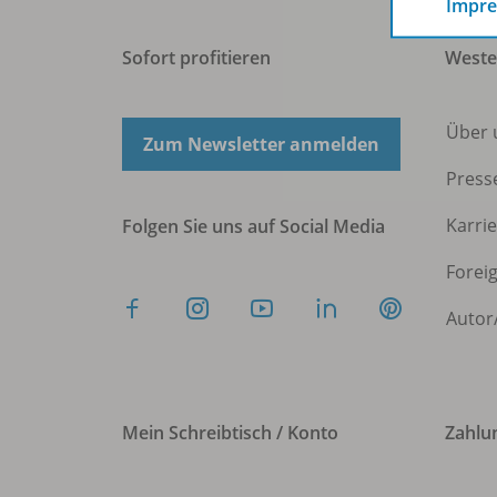
Impr
Sofort profitieren
West
Über 
Zum Newsletter anmelden
Press
Karri
Folgen Sie uns auf Social Media
Forei
Autor
Mein Schreibtisch / Konto
Zahlu