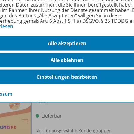
eiteren Daten zusammen, die Sie ihnen bereitgestellt haben
ungen zu den Tests
ie im Rahmen Ihrer Nutzung der Dienste gesammelt haben. 
gen des Buttons „Alle Akzeptieren“ willigen Sie in diese
erhebung gemäß Art. 6 Abs. 1 S. 1 a) DSGVO, § 25 TDDDG e
strationen für Ihre Verwendung
rlesen
Alle akzeptieren
ltsverzeichnis zu folgenden Werken
Alle ablehnen
Einstellungen bearbeiten
BAUSTEINE Lesebuch - Ausgabe
2014 für Bayern
978-
essum
Lehrermaterialien 3 inklusive DVD-
ROM
Lieferbar
Nur für ausgewählte Kundengruppen