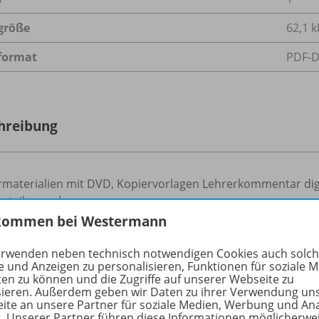
größe
62,1 k
format
PDF-
hreibung
materialien mit DVD, Kopiervorlagen Lehrerkommentar digit
erteilungsplan,
kommen bei Westermann
mentare zu allen Seiten
erwenden neben technisch notwendigen Cookies auch solc
e und Anzeigen zu personalisieren, Funktionen für soziale 
ierbare Kopiervorlagen
ten zu können und die Zugriffe auf unserer Webseite zu
sieren. Außerdem geben wir Daten zu ihrer Verwendung un
ekompetenztests
ite an unsere Partner für soziale Medien, Werbung und An
r. Unserer Partner führen diese Informationen möglicherwe