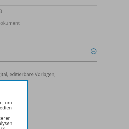
B
Dokument
al, editierbare Vorlagen,
he, um
Medien
serer
alysen
ise