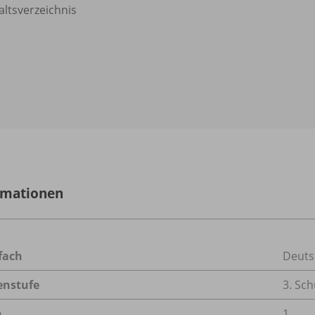
altsverzeichnis
rmationen
fach
Deuts
enstufe
3. Sch
n
1