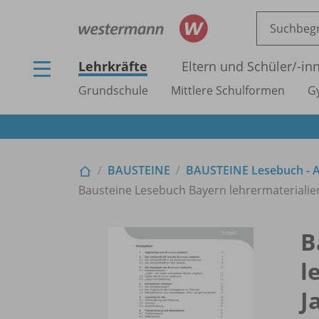
Lehrkräfte
Eltern und Schüler/
-in
Grundschule
Mittlere Schulformen
G
BAUSTEINE
BAUSTEINE Lesebuch - A
Bausteine Lesebuch Bayern lehrermaterialie
B
l
J