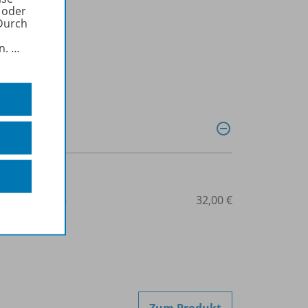
 oder
Durch
in.
…
3-425-12913-6
32,00 €
Zum Produkt