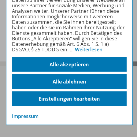
Daten zu ihrer Verwendung unserer Webseite an
unsere Partner für soziale Medien, Werbung und
Analysen weiter. Unserer Partner führen diese
Informationen
Informationen möglicherweise mit weiteren
Daten zusammen, die Sie ihnen bereitgestellt
haben oder die sie im Rahmen Ihrer Nutzung der
Dienste gesammelt haben. Durch Betätigen des
Beschreibung
Buttons „Alle Akzeptieren“ willigen Sie in diese
Datenerhebung gemäß Art. 6 Abs. 1 S. 1 a)
DSGVO, § 25 TDDDG ein.
…
Weiterlesen
Alle akzeptieren
Alle ablehnen
Sofort profitieren
Einstellungen bearbeiten
Zum Newsletter anmelden
Impressum