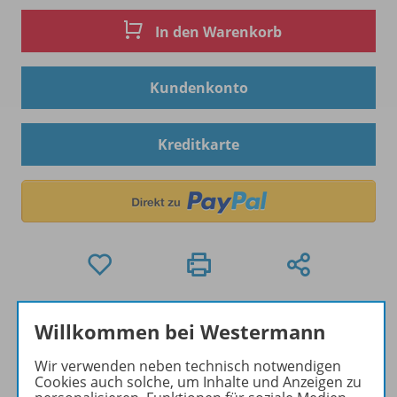
In den Warenkorb
Kundenkonto
Kreditkarte
Hinweis zu Sonderkonditionen
Willkommen bei Westermann
Bei Bezahlung über Paypal und Kreditkarte können
keine Sonderkonditionen gewährt werden.
Wir verwenden neben technisch notwendigen
Cookies auch solche, um Inhalte und Anzeigen zu
Sie haben ein passendes
Spar-Paket
?