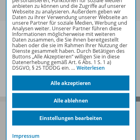
personalisieren, Funktionen für soziale Medien
Um den für Sie gültigen Preis zu sehen,
melden Sie
anbieten zu können und die Zugriffe auf unserer
sich bitte an
.
Webseite zu analysieren. Außerdem geben wir
Daten zu ihrer Verwendung unserer Webseite an
unsere Partner für soziale Medien, Werbung und
Analysen weiter. Unserer Partner führen diese
Informationen möglicherweise mit weiteren
Daten zusammen, die Sie ihnen bereitgestellt
haben oder die sie im Rahmen Ihrer Nutzung der
Informationen
Dienste gesammelt haben. Durch Betätigen des
Buttons „Alle Akzeptieren“ willigen Sie in diese
Datenerhebung gemäß Art. 6 Abs. 1 S. 1 a)
DSGVO, § 25 TDDDG ein.
…
Weiterlesen
Spar-Pakete
Alle akzeptieren
Alle ablehnen
Einstellungen bearbeiten
Sofort profitieren
Impressum