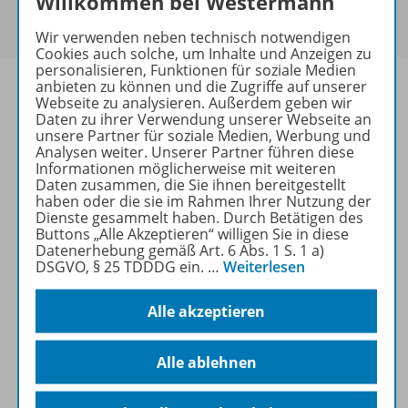
Willkommen bei Westermann
Um den für Sie gültigen Preis zu sehen,
melden Sie
sich bitte an
.
Wir verwenden neben technisch notwendigen
Cookies auch solche, um Inhalte und Anzeigen zu
personalisieren, Funktionen für soziale Medien
anbieten zu können und die Zugriffe auf unserer
Webseite zu analysieren. Außerdem geben wir
Daten zu ihrer Verwendung unserer Webseite an
unsere Partner für soziale Medien, Werbung und
Informationen
Analysen weiter. Unserer Partner führen diese
Informationen möglicherweise mit weiteren
Daten zusammen, die Sie ihnen bereitgestellt
haben oder die sie im Rahmen Ihrer Nutzung der
Weitere Inhalte der Ausgabe
Dienste gesammelt haben. Durch Betätigen des
Buttons „Alle Akzeptieren“ willigen Sie in diese
Datenerhebung gemäß Art. 6 Abs. 1 S. 1 a)
DSGVO, § 25 TDDDG ein.
…
Weiterlesen
Ergänzende Materialien
Alle akzeptieren
Spar-Pakete
Alle ablehnen