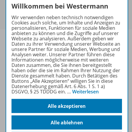
Sie haben ein passendes
Spar-Paket
?
Willkommen bei Westermann
Um den für Sie gültigen Preis zu sehen,
melden Sie
Wir verwenden neben technisch notwendigen
sich bitte an
.
Cookies auch solche, um Inhalte und Anzeigen zu
personalisieren, Funktionen für soziale Medien
anbieten zu können und die Zugriffe auf unserer
Webseite zu analysieren. Außerdem geben wir
Daten zu ihrer Verwendung unserer Webseite an
unsere Partner für soziale Medien, Werbung und
Analysen weiter. Unserer Partner führen diese
Informationen
Informationen möglicherweise mit weiteren
Daten zusammen, die Sie ihnen bereitgestellt
haben oder die sie im Rahmen Ihrer Nutzung der
Dienste gesammelt haben. Durch Betätigen des
Weitere Inhalte der Ausgabe
Buttons „Alle Akzeptieren“ willigen Sie in diese
Datenerhebung gemäß Art. 6 Abs. 1 S. 1 a)
DSGVO, § 25 TDDDG ein.
…
Weiterlesen
Ergänzende Materialien
Alle akzeptieren
Alle ablehnen
Spar-Pakete