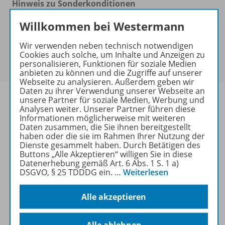
Hinweis zu Sonderkonditionen
Bei Bezahlung über Paypal und Kreditkarte können
Willkommen bei Westermann
keine Sonderkonditionen gewährt werden.
Sie haben ein passendes
Spar-Paket
?
Wir verwenden neben technisch notwendigen
Um den für Sie gültigen Preis zu sehen,
melden Sie
Cookies auch solche, um Inhalte und Anzeigen zu
sich bitte an
.
personalisieren, Funktionen für soziale Medien
anbieten zu können und die Zugriffe auf unserer
Webseite zu analysieren. Außerdem geben wir
Daten zu ihrer Verwendung unserer Webseite an
unsere Partner für soziale Medien, Werbung und
Analysen weiter. Unserer Partner führen diese
Informationen möglicherweise mit weiteren
Informationen
Daten zusammen, die Sie ihnen bereitgestellt
haben oder die sie im Rahmen Ihrer Nutzung der
Dienste gesammelt haben. Durch Betätigen des
Buttons „Alle Akzeptieren“ willigen Sie in diese
Datenerhebung gemäß Art. 6 Abs. 1 S. 1 a)
Weitere Inhalte der Ausgabe
DSGVO, § 25 TDDDG ein.
…
Weiterlesen
Alle akzeptieren
Ergänzende Materialien