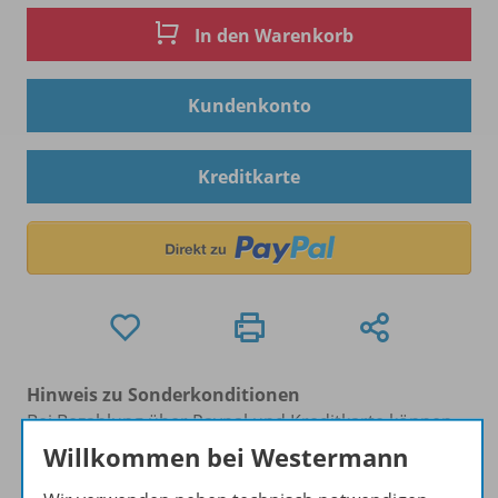
In den Warenkorb
Kundenkonto
Kreditkarte
Hinweis zu Sonderkonditionen
Bei Bezahlung über Paypal und Kreditkarte können
keine Sonderkonditionen gewährt werden.
Willkommen bei Westermann
Sie haben ein passendes
Spar-Paket
?