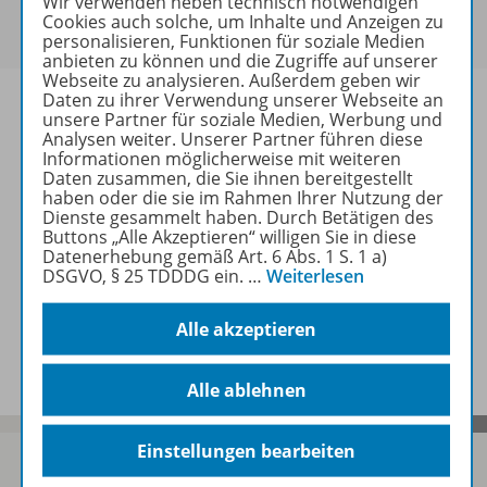
Wir verwenden neben technisch notwendigen
Um den für Sie gültigen Preis zu sehen,
melden Sie
Cookies auch solche, um Inhalte und Anzeigen zu
sich bitte an
.
personalisieren, Funktionen für soziale Medien
anbieten zu können und die Zugriffe auf unserer
Webseite zu analysieren. Außerdem geben wir
Daten zu ihrer Verwendung unserer Webseite an
unsere Partner für soziale Medien, Werbung und
Analysen weiter. Unserer Partner führen diese
Informationen möglicherweise mit weiteren
Informationen
Daten zusammen, die Sie ihnen bereitgestellt
haben oder die sie im Rahmen Ihrer Nutzung der
Dienste gesammelt haben. Durch Betätigen des
Buttons „Alle Akzeptieren“ willigen Sie in diese
Weitere Inhalte der Ausgabe
Datenerhebung gemäß Art. 6 Abs. 1 S. 1 a)
DSGVO, § 25 TDDDG ein.
…
Weiterlesen
Alle akzeptieren
Spar-Pakete
Alle ablehnen
Einstellungen bearbeiten