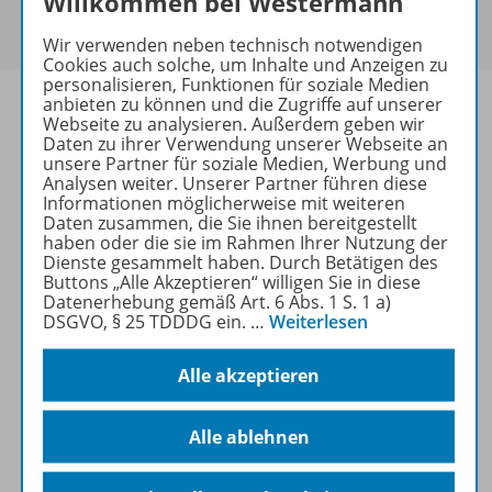
Willkommen bei Westermann
Um den für Sie gültigen Preis zu sehen,
melden Sie
sich bitte an
.
Wir verwenden neben technisch notwendigen
Cookies auch solche, um Inhalte und Anzeigen zu
personalisieren, Funktionen für soziale Medien
anbieten zu können und die Zugriffe auf unserer
Webseite zu analysieren. Außerdem geben wir
Daten zu ihrer Verwendung unserer Webseite an
unsere Partner für soziale Medien, Werbung und
Informationen
Analysen weiter. Unserer Partner führen diese
Informationen möglicherweise mit weiteren
Daten zusammen, die Sie ihnen bereitgestellt
haben oder die sie im Rahmen Ihrer Nutzung der
Weitere Inhalte der Ausgabe
Dienste gesammelt haben. Durch Betätigen des
Buttons „Alle Akzeptieren“ willigen Sie in diese
Datenerhebung gemäß Art. 6 Abs. 1 S. 1 a)
DSGVO, § 25 TDDDG ein.
…
Weiterlesen
Ergänzende Materialien
Alle akzeptieren
Spar-Pakete
Alle ablehnen