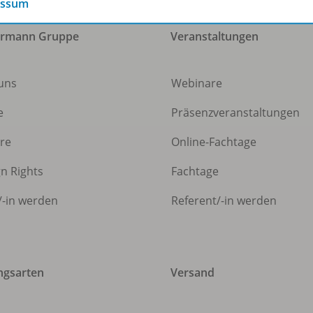
essum
ermann Gruppe
Veranstaltungen
uns
Webinare
e
Präsenzveranstaltungen
ere
Online-Fachtage
gn Rights
Fachtage
/
-in werden
Referent/
-in werden
ngsarten
Versand