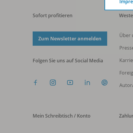
Impr
Sofort profitieren
West
Über 
Zum Newsletter anmelden
Press
Karri
Folgen Sie uns auf Social Media
Forei
Autor
Mein Schreibtisch / Konto
Zahlu