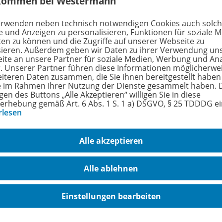
kommen bei Westermann
erwenden neben technisch notwendigen Cookies auch solc
e und Anzeigen zu personalisieren, Funktionen für soziale 
ilm über die Nachkriegszeit 
ten zu können und die Zugriffe auf unserer Webseite zu
sieren. Außerdem geben wir Daten zu ihrer Verwendung un
erlin
ite an unsere Partner für soziale Medien, Werbung und An
r. Unserer Partner führen diese Informationen möglicherwe
eiteren Daten zusammen, die Sie ihnen bereitgestellt haben
eo
ie im Rahmen Ihrer Nutzung der Dienste gesammelt haben. 
gen des Buttons „Alle Akzeptieren“ willigen Sie in diese
erhebung gemäß Art. 6 Abs. 1 S. 1 a) DSGVO, § 25 TDDDG e
rlesen
Alle akzeptieren
Alle ablehnen
Einstellungen bearbeiten