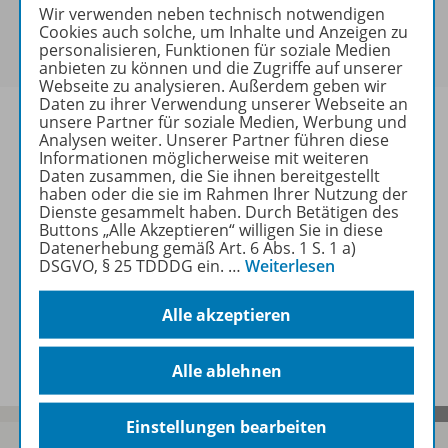
Sie haben ein passendes
Spar-Paket
?
Wir verwenden neben technisch notwendigen
Um den für Sie gültigen Preis zu sehen,
melden Sie
Cookies auch solche, um Inhalte und Anzeigen zu
personalisieren, Funktionen für soziale Medien
sich bitte an
.
anbieten zu können und die Zugriffe auf unserer
Webseite zu analysieren. Außerdem geben wir
Daten zu ihrer Verwendung unserer Webseite an
unsere Partner für soziale Medien, Werbung und
Analysen weiter. Unserer Partner führen diese
Informationen möglicherweise mit weiteren
Daten zusammen, die Sie ihnen bereitgestellt
Informationen
haben oder die sie im Rahmen Ihrer Nutzung der
Dienste gesammelt haben. Durch Betätigen des
Buttons „Alle Akzeptieren“ willigen Sie in diese
Datenerhebung gemäß Art. 6 Abs. 1 S. 1 a)
Weitere Inhalte der Ausgabe
DSGVO, § 25 TDDDG ein.
…
Weiterlesen
Alle akzeptieren
Spar-Pakete
Alle ablehnen
Einstellungen bearbeiten