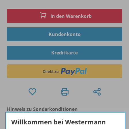
In den Warenkorb
Kundenkonto
Kreditkarte
Hinweis zu Sonderkonditionen
Bei Bezahlung über Paypal und Kreditkarte können
Willkommen bei Westermann
keine Sonderkonditionen gewährt werden.