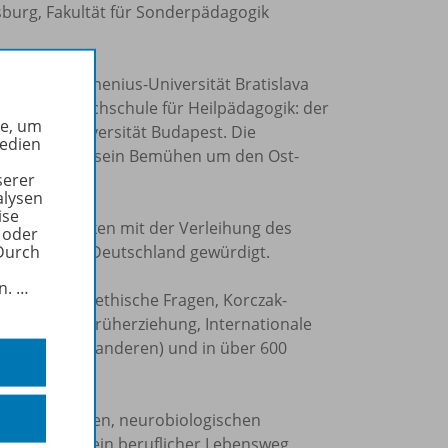
burg, Fakultät für Sonderpädagogik
ät Brno, Comenius-Universität Bratislava
 ältesten Hochschule für Heilpädagogik: der
he, um
s-Loránd-Universität Budapest. Die
Medien
iches Werk und sein Bemühen um den Ost-
serer
alysen
ise
ogisches Wirken mit der Verleihung des
 oder
esrepublik Deutschland gewürdigt.
Durch
in.
…
nderungen, ethische Fragen, Korczak-
inklusiven Früherziehung, Internationale
zusammen mit anderen) und in über 600
llt.
therapeutischen, neurobiologischen
ikipedia ist sein beruflicher Lebensweg