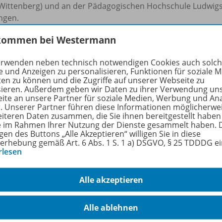
-Wittenberg) und an der Pädagogischen Hochschule Ludwigs
ngen.
kommen bei Westermann
meritierung (1997) Gastprofessor an der Masaryk-Universit
n 2005 bis 2014 an der im Jahre 1900 gegründeten weltweit
erwenden neben technisch notwendigen Cookies auch solc
v-Bárczi-Fakultät für Heil- und Sonderpädagogik der Eötvö
e und Anzeigen zu personalisieren, Funktionen für soziale 
ester Universität verlieh ihm 2010 für sein wissenschaftl
ten zu können und die Zugriffe auf unserer Webseite zu
Dialog die Ehrendoktor- und Ehrenprofessorenwürde.
sieren. Außerdem geben wir Daten zu ihrer Verwendung un
ite an unsere Partner für soziale Medien, Werbung und An
r. Unserer Partner führen diese Informationen möglicherwe
April 2019 wurde er für sein ehrenamtliches und heilpädag
eiteren Daten zusammen, die Sie ihnen bereitgestellt haben
sverdienstkreuzes am Bande des Verdienstordens der Bund
ie im Rahmen Ihrer Nutzung der Dienste gesammelt haben. 
gen des Buttons „Alle Akzeptieren“ willigen Sie in diese
erhebung gemäß Art. 6 Abs. 1 S. 1 a) DSGVO, § 25 TDDDG e
tsschwerpunkte: Pädagogik für Menschen mit schweren Behi
rlesen
ogik, Forschungsmethoden, Inklusionspädagogik, Praxis der 
 und Sonderpädagogik die er in zwölf Büchern (davon fünf 
Alle akzeptieren
gen in Fachzeitschriften, Sammelwerken für die Praxis darste
Alle ablehnen
Reflexion der aktuellen (heil)pädagogischen, medizinisch-
teratur bildet er seinen integralen Standpunkt weiter. Auf W