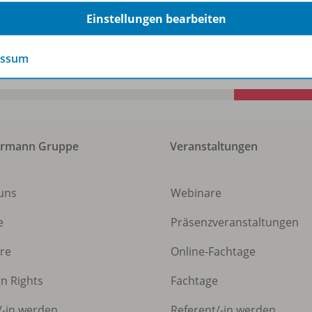
entiert.
Einstellungen bearbeiten
essum
ermann Gruppe
Veranstaltungen
uns
Webinare
e
Präsenzveranstaltungen
ere
Online-Fachtage
gn Rights
Fachtage
/
-in werden
Referent/
-in werden