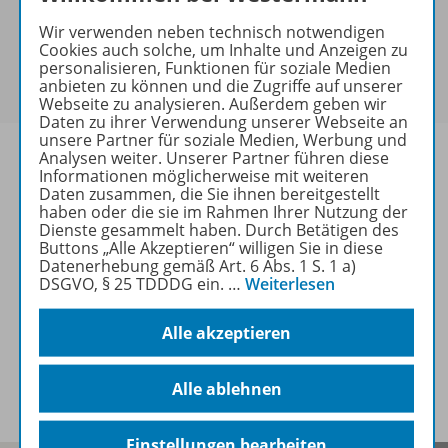
keine Sonderkonditionen gewährt werden.
Wir verwenden neben technisch notwendigen
Sie haben ein passendes
Spar-Paket
?
Cookies auch solche, um Inhalte und Anzeigen zu
Um den für Sie gültigen Preis zu sehen,
melden Sie
personalisieren, Funktionen für soziale Medien
anbieten zu können und die Zugriffe auf unserer
sich bitte an
.
Webseite zu analysieren. Außerdem geben wir
Daten zu ihrer Verwendung unserer Webseite an
unsere Partner für soziale Medien, Werbung und
Analysen weiter. Unserer Partner führen diese
Informationen möglicherweise mit weiteren
Daten zusammen, die Sie ihnen bereitgestellt
haben oder die sie im Rahmen Ihrer Nutzung der
Informationen
Dienste gesammelt haben. Durch Betätigen des
Buttons „Alle Akzeptieren“ willigen Sie in diese
Datenerhebung gemäß Art. 6 Abs. 1 S. 1 a)
DSGVO, § 25 TDDDG ein.
…
Weiterlesen
Weitere Inhalte der Ausgabe
Alle akzeptieren
Spar-Pakete
Alle ablehnen
Einstellungen bearbeiten