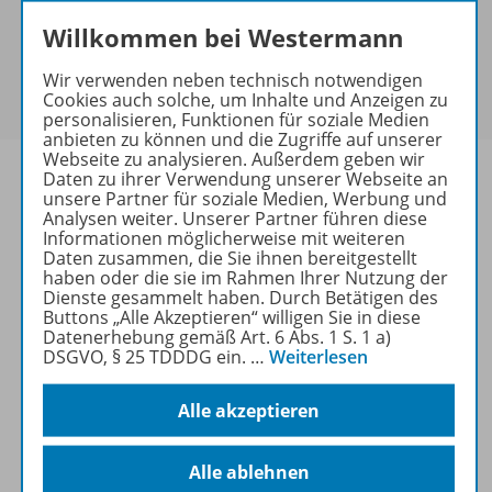
keine Sonderkonditionen gewährt werden.
Willkommen bei Westermann
Sie haben ein passendes
Spar-Paket
?
Um den für Sie gültigen Preis zu sehen,
melden Sie
Wir verwenden neben technisch notwendigen
Cookies auch solche, um Inhalte und Anzeigen zu
sich bitte an
.
personalisieren, Funktionen für soziale Medien
anbieten zu können und die Zugriffe auf unserer
Webseite zu analysieren. Außerdem geben wir
Daten zu ihrer Verwendung unserer Webseite an
unsere Partner für soziale Medien, Werbung und
Analysen weiter. Unserer Partner führen diese
Informationen möglicherweise mit weiteren
Informationen
Daten zusammen, die Sie ihnen bereitgestellt
haben oder die sie im Rahmen Ihrer Nutzung der
Dienste gesammelt haben. Durch Betätigen des
Buttons „Alle Akzeptieren“ willigen Sie in diese
Weitere Inhalte der Ausgabe
Datenerhebung gemäß Art. 6 Abs. 1 S. 1 a)
DSGVO, § 25 TDDDG ein.
…
Weiterlesen
Ergänzende Materialien
Alle akzeptieren
Alle ablehnen