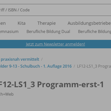
nen
Kita
Therapie
Ausbildungsbetriebe
ymnasium
Berufliche Bildung Dual
Berufliche Bildung
Jetzt zum Newsletter anmelden!
 praxisnah vermittelt
der 9-13 - Schulbuch - 1. Auflage 2016
LF12-LS1_
3 Progr
F12-LS1_
3 Programm-erst-1
ch+Web