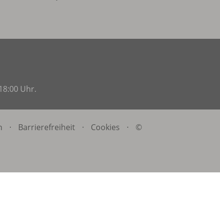
18:00 Uhr.
n
·
Barrierefreiheit
·
Cookies
·
©