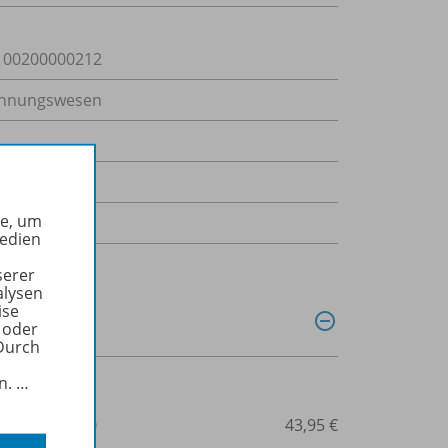
00200000212
hnungswesen
4 kB
he, um
-Dokument
Medien
serer
alysen
ise
 oder
Durch
in.
…
3-427-94104-0
43,95 €