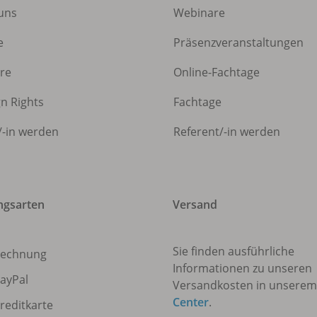
uns
Webinare
e
Präsenzveranstaltungen
ere
Online-Fachtage
gn Rights
Fachtage
/
-in werden
Referent/
-in werden
ngsarten
Versand
Sie finden ausführliche
echnung
Informationen zu unseren
ayPal
Versandkosten in unsere
Center
.
reditkarte