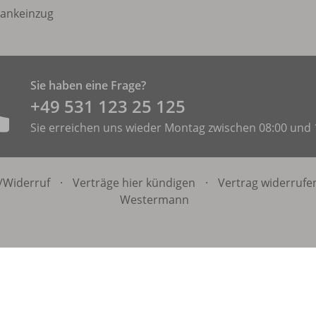
ankeinzug
Sie haben eine Frage?
+49 531 ­123 25 125
Sie erreichen uns wieder Montag zwischen 08:00 und 
/
Widerruf
·
Verträge hier kündigen
·
Vertrag widerrufe
Westermann