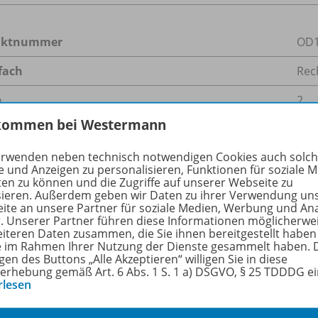
uktnummer
OD1
fach
Rec
n
2
kommen bei Westermann
größe
64,
erwenden neben technisch notwendigen Cookies auch solc
format
PDF
e und Anzeigen zu personalisieren, Funktionen für soziale 
ten zu können und die Zugriffe auf unserer Webseite zu
sieren. Außerdem geben wir Daten zu ihrer Verwendung un
ite an unsere Partner für soziale Medien, Werbung und An
r. Unserer Partner führen diese Informationen möglicherwe
+Web zu folgenden Werken
eiteren Daten zusammen, die Sie ihnen bereitgestellt haben
ie im Rahmen Ihrer Nutzung der Dienste gesammelt haben. 
gen des Buttons „Alle Akzeptieren“ willigen Sie in diese
erhebung gemäß Art. 6 Abs. 1 S. 1 a) DSGVO, § 25 TDDDG e
rlesen
Unser Büro Vielseitige
Kompetenzen - praxisnah
978-