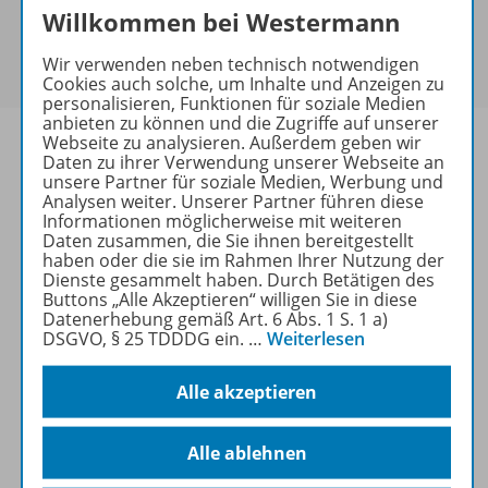
Sie haben ein passendes
Spar-Paket
?
Willkommen bei Westermann
Um den für Sie gültigen Preis zu sehen,
melden Sie
Wir verwenden neben technisch notwendigen
sich bitte an
.
Cookies auch solche, um Inhalte und Anzeigen zu
personalisieren, Funktionen für soziale Medien
anbieten zu können und die Zugriffe auf unserer
Webseite zu analysieren. Außerdem geben wir
Daten zu ihrer Verwendung unserer Webseite an
unsere Partner für soziale Medien, Werbung und
Analysen weiter. Unserer Partner führen diese
Informationen
Informationen möglicherweise mit weiteren
Daten zusammen, die Sie ihnen bereitgestellt
haben oder die sie im Rahmen Ihrer Nutzung der
Dienste gesammelt haben. Durch Betätigen des
Weitere Inhalte der Ausgabe
Buttons „Alle Akzeptieren“ willigen Sie in diese
Datenerhebung gemäß Art. 6 Abs. 1 S. 1 a)
DSGVO, § 25 TDDDG ein.
…
Weiterlesen
Ergänzende Materialien
Alle akzeptieren
Alle ablehnen
Spar-Pakete